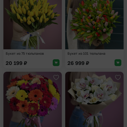
Добавить в избранное
Доба
Букет из 75 тюльпанов
Букет из 101 тюльпана
20 199
₽
26 999
₽
Добавить в избранное
Доба