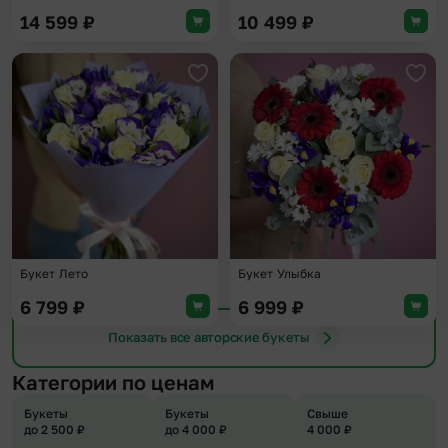
14 599
₽
10 499
₽
Добавить в избранное
Доба
Букет Лето
Букет Улыбка
6 799
₽
6 999
₽
Показать все авторские букеты
Категории по ценам
Букеты
Букеты
Свыше
до 2 500 ₽
до 4 000 ₽
4 000 ₽