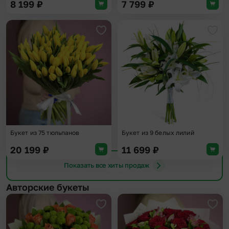
8 199
₽
7 799
₽
Добавить в избранное
Доба
Букет из 75 тюльпанов
Букет из 9 белых лилий
20 199
₽
11 699
₽
Показать все хиты продаж
Авторские букеты
Добавить в избранное
Доба