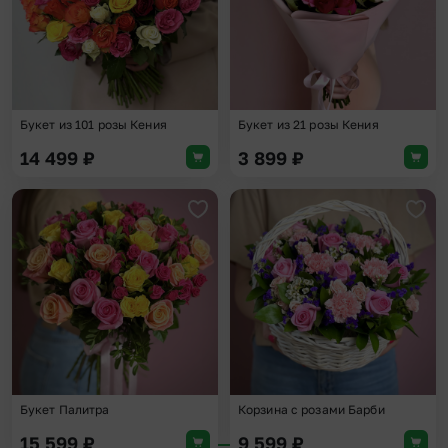
Букет из 101 розы Кения
Букет из 21 розы Кения
14 499
₽
3 899
₽
Добавить в избранное
Доба
Букет Палитра
Корзина с розами Барби
15 599
₽
9 599
₽