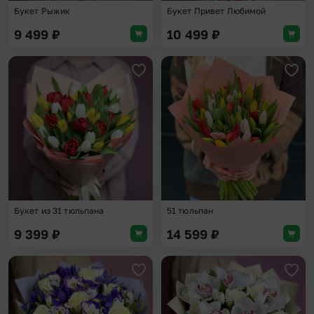
Букет Рыжик
Букет Привет Любимой
9 499
₽
10 499
₽
Добавить в избранное
Доба
Букет из 31 тюльпана
51 тюльпан
9 399
₽
14 599
₽
Добавить в избранное
Доба