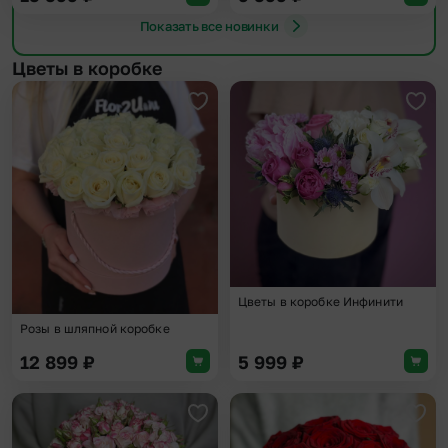
Показать все новинки
Цветы в коробке
Добавить в избранное
Доба
Цветы в коробке Инфинити
Розы в шляпной коробке
12 899
₽
5 999
₽
Добавить в избранное
Доба