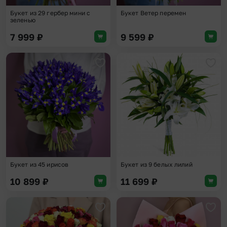
Букет из 29 гербер мини с
Букет Ветер перемен
зеленью
7 999
₽
9 599
₽
Добавить в избранное
Доба
Букет из 45 ирисов
Букет из 9 белых лилий
10 899
₽
11 699
₽
Добавить в избранное
Доба