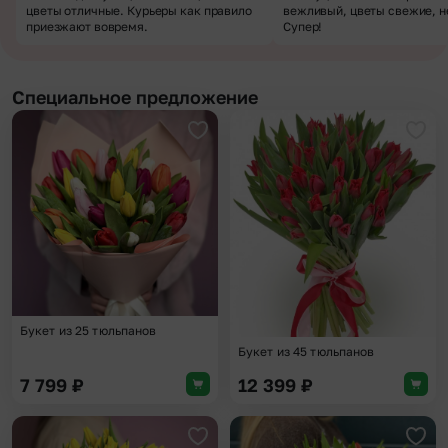
цветы отличные. Курьеры как правило
вежливый, цветы свежие, н
приезжают вовремя.
Супер!
Специальное предложение
Добавить в избранное
Доба
Букет из 25 тюльпанов
Букет из 45 тюльпанов
7 799
₽
12 399
₽