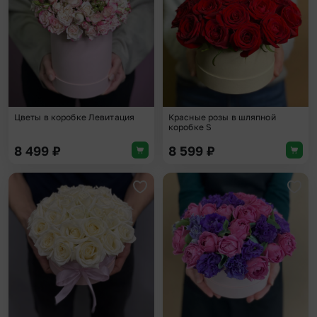
Цветы в коробке Левитация
Красные розы в шляпной
коробке S
8 499
₽
8 599
₽
Добавить в избранное
Доба