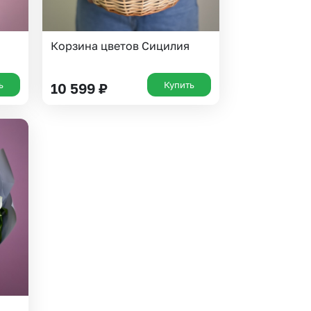
Корзина цветов Сицилия
ь
Купить
10 599
₽