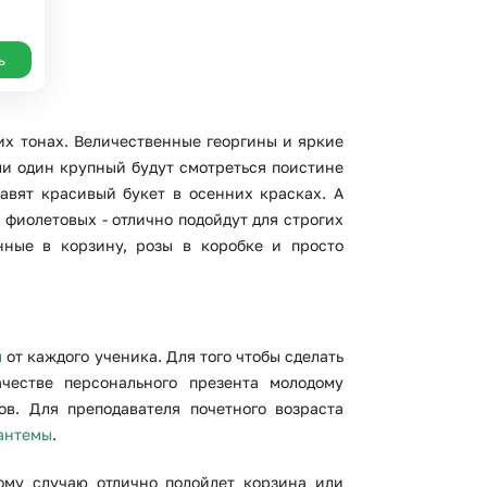
ь
их тонах. Величественные георгины и яркие
ли один крупный будут смотреться поистине
авят красивый букет в осенних красках. А
фиолетовых - отлично подойдут для строгих
нные в корзину, розы в коробке и просто
ы
от каждого ученика. Для того чтобы сделать
ачестве персонального презента молодому
в. Для преподавателя почетного возраста
антемы
.
ому случаю отлично подойдет корзина или