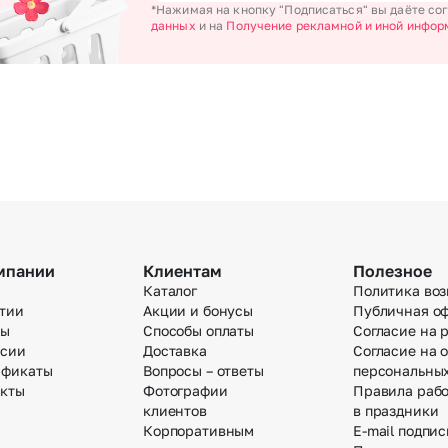
*Нажимая на кнопку "Подписаться" вы даёте со
данных
и на
Получение рекламной и иной инфор
мпании
Клиентам
Полезное
Каталог
Политика воз
тии
Акции и бонусы
Публичная о
вы
Способы оплаты
Согласие на 
нсии
Доставка
Согласие на 
ификаты
Вопросы – ответы
персональны
акты
Фотографии
Правила раб
клиентов
в праздники
Корпоративным
E-mail подпис