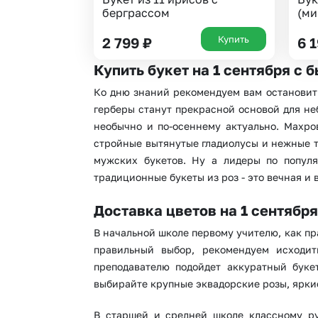
берграссом
(ми
Купить
2 799
₽
6 
Купить букет на 1 сентября с 
Ко дню знаний рекомендуем вам остановить
герберы станут прекрасной основой для не
необычно и по-осеннему актуально. Махро
стройные вытянутые гладиолусы и нежные т
мужских букетов. Ну а лидеры по популя
традиционные букеты из роз - это вечная и 
Доставка цветов на 1 сентября
В начальной школе первому учителю, как п
правильный выбор, рекомендуем исходить
преподавателю подойдет аккуратный буке
выбирайте крупные эквадорские розы, ярки
В старшей и средней школе классному ру