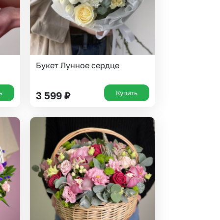
Букет Лунное сердце
ь
Купить
3 599
₽