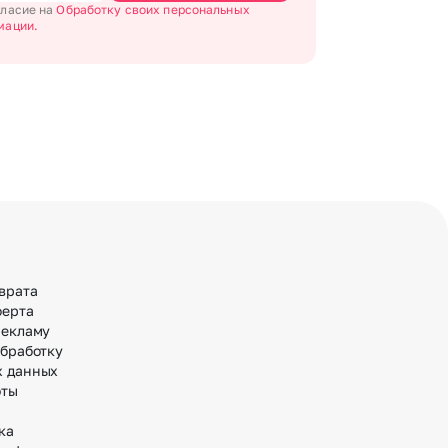
гласие на
Обработку своих персональных
мации.
врата
ферта
рекламу
обработку
х данных
оты
ка