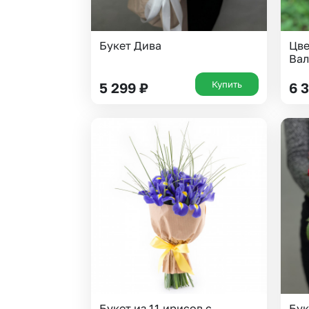
Букет Дива
Цве
Вал
Купить
5 299
₽
6 
Букет из 11 ирисов с
Бук