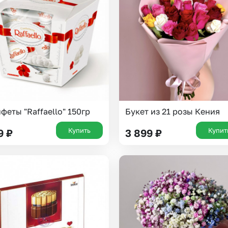
Insta букеты
До
Хиты продаж
Че
Новинки
Все категории
феты "Raffaello" 150гр
Букет из 21 розы Кения
Купить
Купит
9
₽
3 899
₽