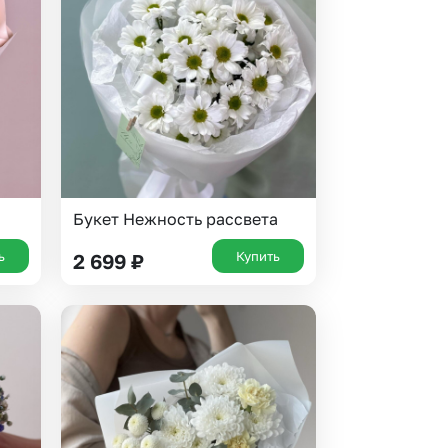
 10000 рублей
рная пятница
Букет Нежность рассвета
ь
Купить
2 699
₽