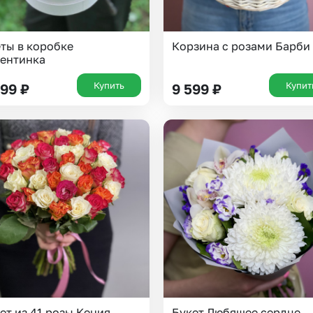
ты в коробке
Корзина с розами Барби
ентинка
Купить
Купит
399
₽
9 599
₽
Выберите город доставки
Или выберите из популярных
Москва и МО
Санкт-Петербург
Нижний Новгород
Самара
Казань
Уфа
Челябинск
Екатеринбург
ет из 41 розы Кения
Букет Любящее сердце