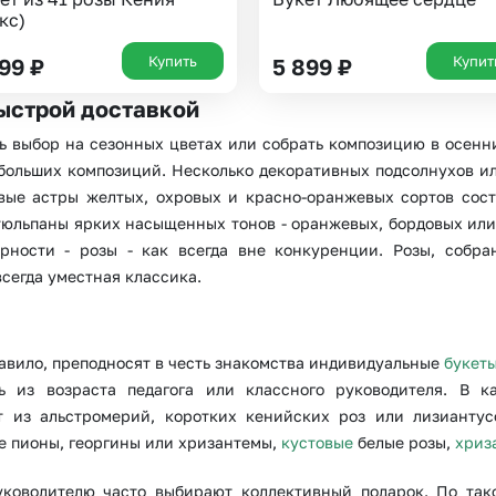
Новосибирск
Омск
кс)
Волгоград
Воронеж
Купить
Купит
199
₽
5 899
₽
быстрой доставкой
 выбор на сезонных цветах или собрать композицию в осенн
больших композиций. Несколько декоративных подсолнухов и
вые астры желтых, охровых и красно-оранжевых сортов сост
юльпаны ярких насыщенных тонов - оранжевых, бордовых или 
рности - розы - как всегда вне конкуренции. Розы, собра
всегда уместная классика.
равило, преподносят в честь знакомства индивидуальные
букет
 из возраста педагога или классного руководителя. В к
т из альстромерий, коротких кенийских роз или лизиантусо
е пионы, георгины или хризантемы,
кустовые
белые розы,
хриз
ководителю часто выбирают коллективный подарок. По так