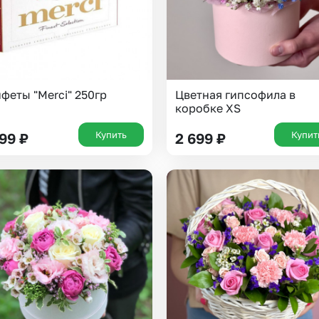
феты "Merci" 250гр
Цветная гипсофила в
коробке XS
Купить
Купит
399
₽
2 699
₽