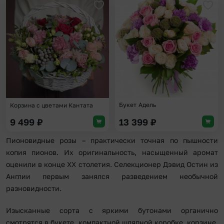
Добавить в избранное
Доба
Букет Адель
Корзина с цветами Кантата
9 499
₽
13 399
₽
Пионовидные розы – практически точная по пышности
копия пионов. Их оригинальность, насыщенный аромат
оценили в конце XX столетия. Селекционер Дэвид Остин из
Англии первым занялся разведением необычной
разновидности.
Изысканные сорта с яркими бутонами органично
смотрятся в букете, компактной шляпной коробке, корзине.