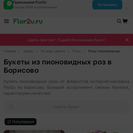
Приложение Flor2U
Установить
Скидка 300₽ в приложении
Цветы простоят - 5 дней! Или заменим букет!
▶
▶
▶
▶
Главная
Цветы
По виду цветка
Розы
Розы пионовидные
Букеты из пионовидных роз в
Борисово
Купить пионовидные розы от флористов интернет-магазина
Flor2u по Борисово. Большой ассортимент свежих букетов,
гарантируем качество!
Найти букет
Популярные