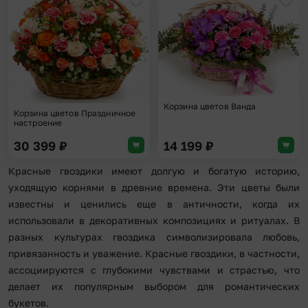
Добавить в избранное
Доба
Корзина цветов Ванда
Корзина цветов Праздничное
настроение
30 399
₽
14 199
₽
Красные гвоздики имеют долгую и богатую историю,
уходящую корнями в древние времена. Эти цветы были
известны и ценились еще в античности, когда их
использовали в декоративных композициях и ритуалах. В
разных культурах гвоздика символизировала любовь,
привязанность и уважение. Красные гвоздики, в частности,
ассоциируются с глубокими чувствами и страстью, что
делает их популярным выбором для романтических
букетов.