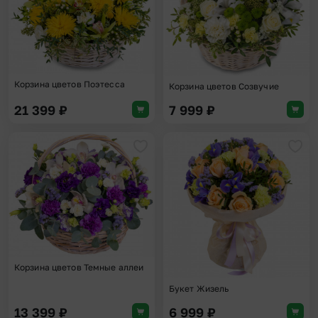
Корзина цветов Поэтесса
Корзина цветов Созвучие
21 399
₽
7 999
₽
Добавить в избранное
Доба
Корзина цветов Темные аллеи
Букет Жизель
13 399
₽
6 999
₽