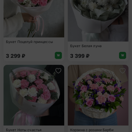
Букет Поцелуй принцессы
Букет Белая луна
3 299
₽
3 399
₽
Добавить в избранное
Доба
Букет Ноты счастья
Корзина с розами Барби