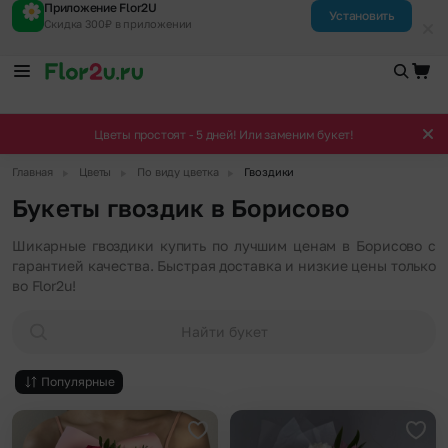
Приложение Flor2U
Установить
Скидка 300₽ в приложении
Цветы простоят - 5 дней! Или заменим букет!
▶
▶
▶
Главная
Цветы
По виду цветка
Гвоздики
Букеты гвоздик в Борисово
Шикарные гвоздики купить по лучшим ценам в Борисово с
гарантией качества. Быстрая доставка и низкие цены только
во Flor2u!
Найти букет
Популярные