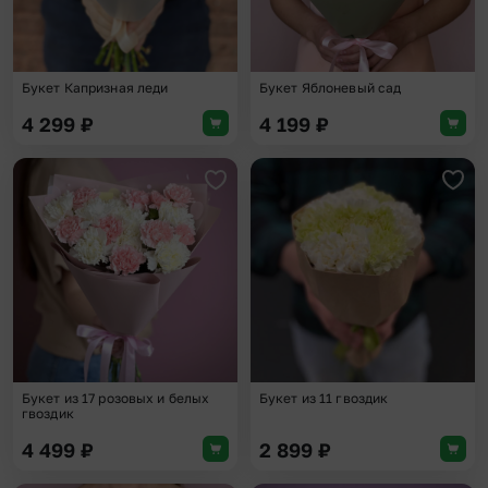
Букет Капризная леди
Букет Яблоневый сад
4 299
₽
4 199
₽
Добавить в избранное
Доба
Букет из 17 розовых и белых
Букет из 11 гвоздик
гвоздик
4 499
₽
2 899
₽