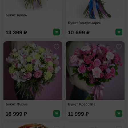
Букет Адель
Букет Ультрамарин
13 399
₽
10 699
₽
Добавить в избранное
Доба
Букет Фиона
Букет Красотка
16 999
₽
11 999
₽