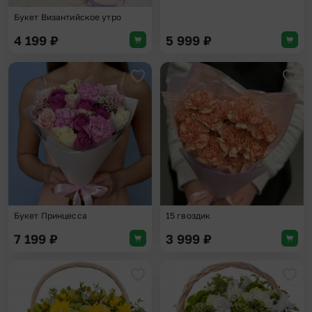
Букет Византийское утро
4 199
₽
5 999
₽
Добавить в избранное
Доба
Букет Принцесса
15 гвоздик
7 199
₽
3 999
₽
Добавить в избранное
Доба