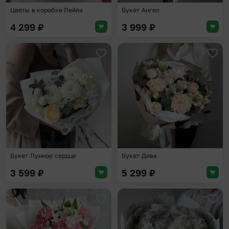
Цветы в коробке Лейла
Букет Ангел
4 299
₽
3 999
₽
Добавить в избранное
Доба
Букет Лунное сердце
Букет Дива
3 599
₽
5 299
₽
Добавить в избранное
Доба