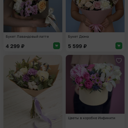
Букет Лавандовый латте
Букет Дюма
4 299
₽
5 599
₽
Добавить в избранное
Доба
Цветы в коробке Инфинити