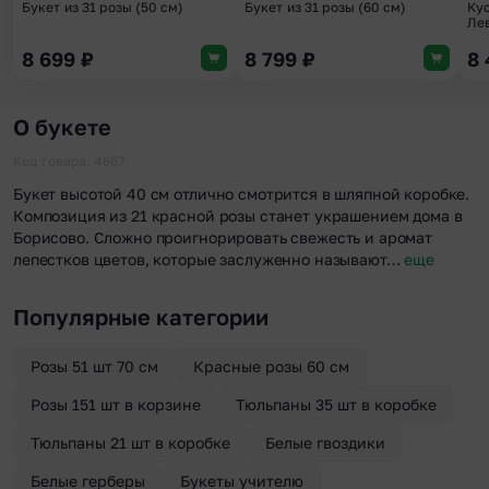
Букет из 31 розы (50 см)
Букет из 31 розы (60 см)
Ку
Ле
8 699
₽
8 799
₽
8
О букете
Код товара: 4667
Букет высотой 40 см отлично смотрится в шляпной коробке.
Композиция из 21 красной розы станет украшением дома в
Борисово. Сложно проигнорировать свежесть и аромат
лепестков цветов, которые заслуженно называют…
еще
Популярные категории
Розы 51 шт 70 см
Красные розы 60 см
Розы 151 шт в корзине
Тюльпаны 35 шт в коробке
Тюльпаны 21 шт в коробке
Белые гвоздики
Белые герберы
Букеты учителю