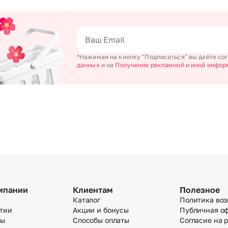
Челябинск
Екатеринбург
Новосибирск
Омск
Волгоград
Воронеж
*Нажимая на кнопку "Подписаться" вы даёте со
данных
и на
Получение рекламной и иной инфор
мпании
Клиентам
Полезное
Каталог
Политика воз
тии
Акции и бонусы
Публичная о
вы
Способы оплаты
Согласие на 