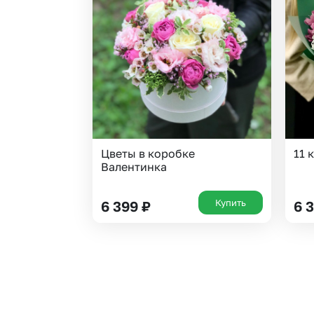
Гипсофила
Суккуленты
Гортензии
Тюльпаны
Ирисы
Фрезия
Каллы
Эустома
Цветы в коробке
11 
Валентинка
Купить
6 399
₽
6 