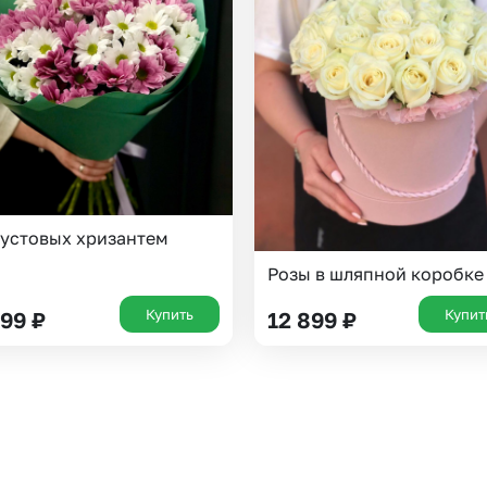
Insta букеты
До
Хиты продаж
Че
Новинки
Все категории
кустовых хризантем
Выберите город доставки
Розы в шляпной коробке
Купить
Купит
399
₽
12 899
₽
Или выберите из популярных
Москва и МО
Санкт-Петербург
Нижний Новгород
Самара
Казань
Уфа