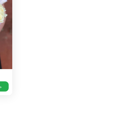
 10000 рублей
рная пятница
ь