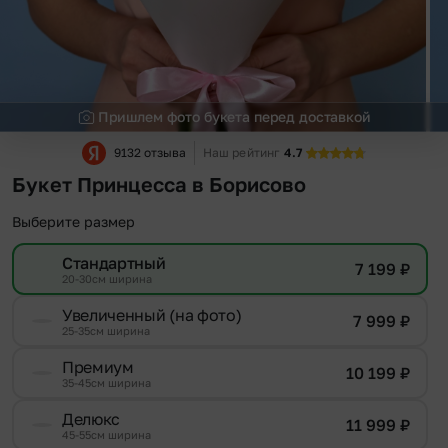
Пришлем фото букета перед доставкой
9132 отзыва
Наш рейтинг
4.7
Букет Принцесса в Борисово
Выберите размер
Стандартный
7 199
₽
20-30см ширина
Увеличенный (на фото)
7 999
₽
25-35см ширина
Премиум
10 199
₽
35-45см ширина
Делюкс
11 999
₽
45-55см ширина