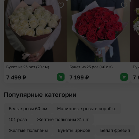
Добавить в избранное
Добави
Букет из 25 роз (70 см)
Букет из 25 роз (60 см)
Бу
7 499
₽
7 199
₽
7
Популярные категории
Белые розы 60 см
Малиновые розы в коробке
101 роза
Желтые тюльпаны 31 шт
Желтые тюльпаны
Букеты ирисов
Белая фрезия