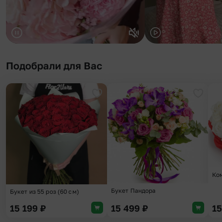
Подобрали для Вас
Добавить в избранное
Добави
Ко
Букет Пандора
Букет из 55 роз (60 см)
15 199
₽
15 499
₽
1