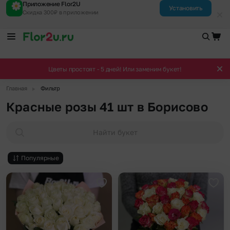
Приложение Flor2U
Установить
Скидка 300₽ в приложении
Цветы простоят - 5 дней! Или заменим букет!
▶
Главная
Фильтр
Красные розы 41 шт в Борисово
Найти букет
Популярные
Добавить в избранное
Доба