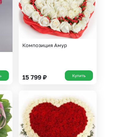
 10000 рублей
рная пятница
Композиция Амур
ь
Купить
15 799
₽