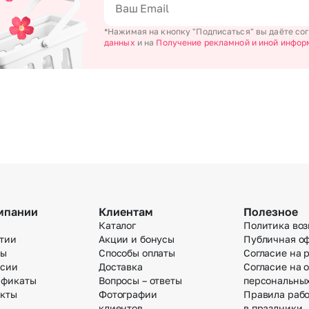
*Нажимая на кнопку "Подписаться" вы даёте со
данных
и на
Получение рекламной и иной инфор
мпании
Клиентам
Полезное
Каталог
Политика воз
тии
Акции и бонусы
Публичная о
вы
Способы оплаты
Согласие на 
нсии
Доставка
Согласие на 
ификаты
Вопросы – ответы
персональны
акты
Фотографии
Правила раб
клиентов
в праздники