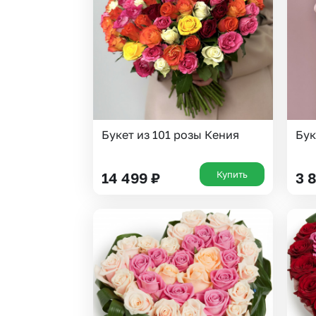
Гипсофила
Суккуленты
Гортензии
Тюльпаны
Ирисы
Фрезия
Каллы
Эустома
Букет из 101 розы Кения
Бук
Купить
14 499
₽
3 