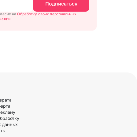
Подписаться
гласие на
Обработку своих персональных
мации.
врата
ферта
рекламу
обработку
х данных
оты