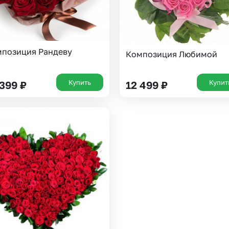
позиция Рандеву
Композиция Любимой
Купить
Купит
 399
₽
12 499
₽
Выберите город доставки