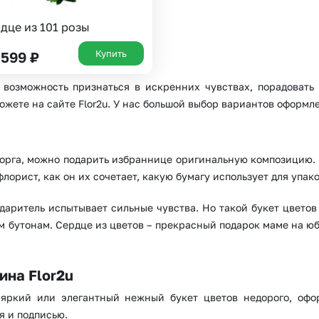
дце из 101 розы
Или выберите из популярных
Купить
 599
₽
Москва и МО
Санкт-Петербург
 возможность признаться в искренних чувствах, порадовать
Нижний Новгород
Самара
ожете на сайте Flor2u. У нас большой выбор вариантов оформл
Казань
Уфа
Челябинск
Екатеринбург
орга, можно подарить избраннице оригинальную композицию.
флорист, как он их сочетает, какую бумагу использует для упак
Новосибирск
Омск
Волгоград
Воронеж
о даритель испытывает сильные чувства. Но такой букет цвето
м бутонам. Сердце из цветов – прекрасный подарок маме на юби
ина Flor2u
яркий или элегантный нежный букет цветов недорого, оф
я и подписью.