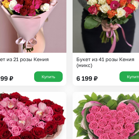
Insta букеты
До
Хиты продаж
Че
Новинки
Все категории
ет из 21 розы Кения
Букет из 41 розы Кения
(микс)
Купить
Купит
899
₽
6 199
₽