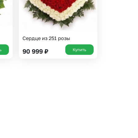
Сердце из 251 розы
ь
Купить
90 999
₽