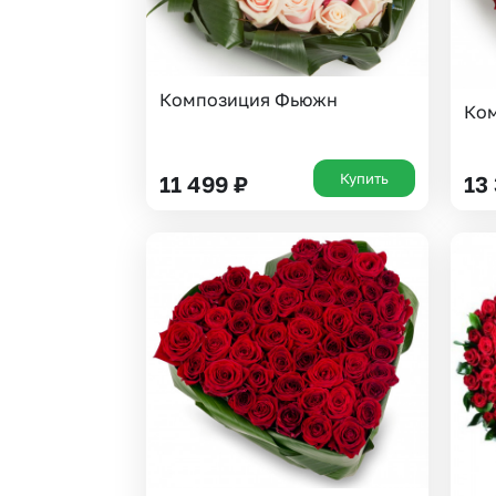
Композиция Фьюжн
Ком
Купить
11 499
₽
13