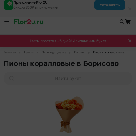
Приложение Flor2U
Установить
Скидка 300₽ в приложении
Цветы простоят - 5 дней! Или заменим букет!
▶
▶
▶
▶
Главная
Цветы
По виду цветка
Пионы
Пионы коралловые
Пионы коралловые в Борисово
Найти букет