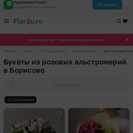
Приложение Flor2U
Установить
Скидка 300₽ в приложении
Цветы простоят - 5 дней! Или заменим букет!
▶
▶
▶
▶
Главная
Цветы
По виду цветка
Альстромерии
Альстромерия роз
Букеты из розовых альстромерий
в Борисово
Найти букет
Популярные
Добавить в избранное
Доба