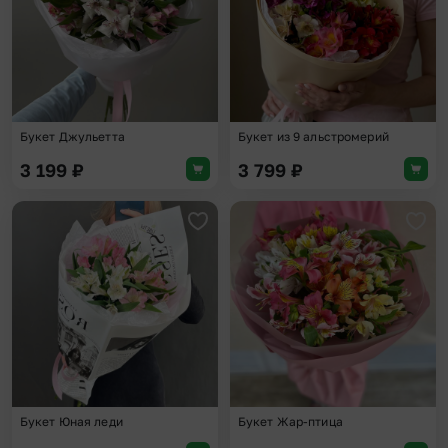
Букет Джульетта
Букет из 9 альстромерий
3 199
₽
3 799
₽
Добавить в избранное
Доба
Букет Юная леди
Букет Жар-птица